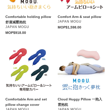
抱
枕
Comfortable holding pillow
Comfort Arm & seat pillow
VENDOR
JAPAN MOGU
舒適減壓抱枕
VENDOR
JAPAN MOGU
Regular
MOP$1,598.00
price
Regular
MOP$918.00
price
Comfortable
Cloud
Arm
Huggy
and
Pillow
set
一
pillow
抱
change
入
cover
雲
抱
枕
Comfortable Arm and set
Cloud Huggy Pillow 一抱入
pillow change cover
雲抱枕
VENDOR
VENDOR
JAPAN MOGU
JAPAN MOGU