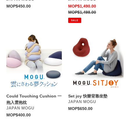
Regular
MOP$450.00
Sale
MOP$1,490.00
price
price
Regular
MOP$1,498.00
price
SALE
Could
Set
Touching
joy
Cushion
快
一
樂
抱
背
入
靠
雲
坐
抱
墊
枕
Could Touching Cushion 一
Set joy 快樂背靠坐墊
VENDOR
JAPAN MOGU
抱入雲抱枕
VENDOR
JAPAN MOGU
Regular
MOP$650.00
price
Regular
MOP$400.00
price