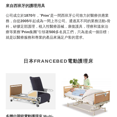
來自西班牙的護理用具
公司成立於
1870
年，”
Prim
”是一間西班牙公司致力於醫療供應業
務，自從
2005
年起成為一間上市公司。通過其不同的業務活動
-
骨
科，矽膠足部護理，植入性醫療器械，康復護具，理療和溫泉治
療等業務”
Prim
集團”引領著
500
多名員工們，只為達成一個目標：
就是以醫療服務和專業的產品來滿足户客的需求。
日本FRANCEBED電動護理床
多
FBN
體
系
位
列
調
自
節
動
電
側
動
身
護
電
多體位調節電動護理床 Multi-