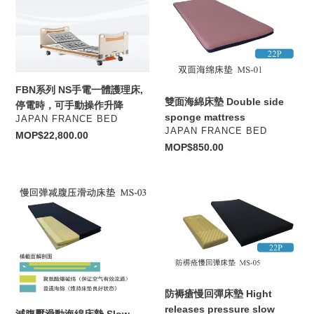
系
面
4
列
海
輪
NS
綿
FLB-
手
床
04
電
墊
w/Rolls
一
Double
(另
FBN系列 NS手電一體護理床,
體
side
雙面海綿床墊 Double side
行
停電時，可手動操作升降
護
sponge
sponge mattress
報
VENDOR
JAPAN FRANCE BED
VENDOR
理
mattress
JAPAN FRANCE BED
價)
Regular
MOP$22,800.00
床,
Regular
MOP$850.00
price
price
停
電
減
防
時，
腹
褥
可
壓
瘡
手
滑
慢
動
動
回
操
海
彈
作
綿
床
升
防褥瘡慢回彈床墊 Hight
床
墊
降
releases pressure slow
減腹壓滑動海綿床墊 Slow