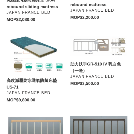
墊
Hight
rebound mattress
rebound sliding mattress
Slow
releases
VENDOR
JAPAN FRANCE BED
VENDOR
JAPAN FRANCE BED
rebound
pressure
Regular
MOP$2,200.00
Regular
MOP$2,080.00
sliding
slow
price
price
mattress
rebound
mattress
高
助
度
力
減
扶
壓
手
助力扶手GR-510 IV 乳白色
防
GR-
（一邊）
水
510
VENDOR
JAPAN FRANCE BED
透
IV
高度減壓防水透氣防菌床墊
Regular
MOP$3,500.00
氣
乳
US-71
price
防
白
VENDOR
JAPAN FRANCE BED
菌
色
Regular
MOP$9,800.00
床
（一
price
墊
邊）
US-
日
日
71
系
系
插
插