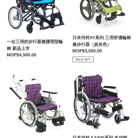
的
AY
步
系
行
列
器
三
兼
用
護
舒
日本河村AY系列 三用舒適輪椅
一台三用的步行器兼護理型輪
理
適
兼步行器（炭灰色）
椅 新品上市
Regular
MOP$3,500.00
型
輪
Regular
MOP$4,500.00
price
輪
椅
SOLD OUT
price
椅
兼
新
步
日
日
品
行
本
本
上
器
河
河
市
（炭
村
村
灰
KAK
KA800
色）
系
系
列
列
多
多
功
功
能
能
日本河村 KA800系列 多功能