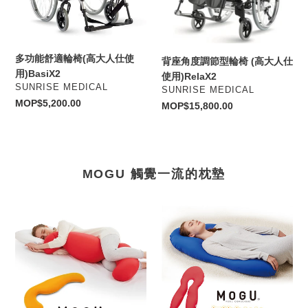
椅
型
(高
輪
大
椅
人
(高
多功能舒適輪椅(高大人仕使
背座角度調節型輪椅 (高大人仕
仕
大
用)BasiX2
使用)RelaX2
使
人
VENDOR
SUNRISE MEDICAL
VENDOR
SUNRISE MEDICAL
用)BasiX2
仕
Regular
MOP$5,200.00
Regular
MOP$15,800.00
使
price
price
用)RelaX2
MOGU 觸覺一流的枕墊
Comfortable
Comfort
holding
Arm
pillow
&
舒
seat
適
pillow
減
壓