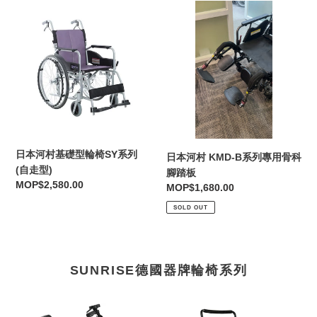
日
日
本
本
河
河
村
村
基
KMD-
礎
B
型
系
輪
列
椅
專
SY
用
日本河村基礎型輪椅SY系列
日本河村 KMD-B系列專用骨科
系
骨
(自走型)
腳踏板
列
科
Regular
MOP$2,580.00
Regular
MOP$1,680.00
(自
腳
price
price
走
踏
SOLD OUT
型)
板
SUNRISE德國器牌輪椅系列
電
電