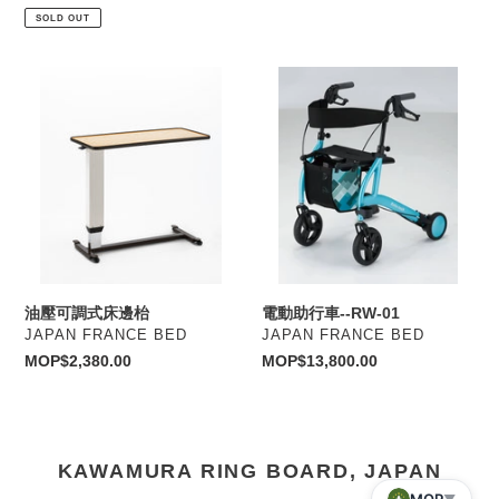
side
（一
price
SOLD OUT
rail
對）
乳
油
電
白
壓
動
色/
可
助
棕
調
行
色
式
車-
（一
床
-
對）
邊
RW-
枱
01
油壓可調式床邊枱
電動助行車--RW-01
VENDOR
VENDOR
JAPAN FRANCE BED
JAPAN FRANCE BED
Regular
MOP$2,380.00
Regular
MOP$13,800.00
price
price
KAWAMURA RING BOARD, JAPAN