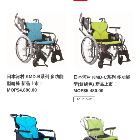
（綠
列
色
條
日
日
形）
本
本
河
河
村
村
KMD-
KMD-
B
C
系
系
列
列
多
多
功
功
日本河村 KMD-B系列 多功能
日本河村 KMD-C系列 多功能
能
能
型輪椅 新品上市！
型(鮮綠色) 新品上市！
Regular
MOP$4,880.00
型
型
Regular
MOP$5,480.00
price
輪
(鮮
price
SOLD OUT
椅
綠
新
色)
一
日
品
新
台
本
上
品
三
河
市！
上
用
村
市！