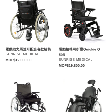
動
動
助
輪
力
椅
馬
可
達
折
可
疊
配
Quickie
合
Q
各
50R
電動助力馬達可配合各款輪椅
電動輪椅可折疊Quickie Q
款
VENDOR
SUNRISE MEDICAL
50R
輪
VENDOR
Regular
MOP$12,000.00
SUNRISE MEDICAL
椅
price
Regular
MOP$19,800.00
price
多
背
功
座
能
角
舒
度
適
調
輪
節