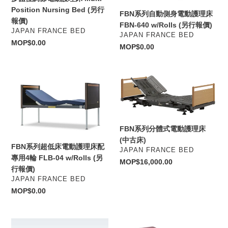
理
動
Position Nursing Bed (另行
FBN系列自動側身電動護理床
床
護
報價)
FBN-640 w/Rolls (另行報價)
Multi-
理
VENDOR
JAPAN FRANCE BED
VENDOR
JAPAN FRANCE BED
Position
床
Regular
MOP$0.00
Regular
MOP$0.00
Nursing
FBN-
price
price
Bed
640
(另
w/Rolls
FBN
FBN
行
(另
系
系
報
行
列
列
價)
報
超
分
價)
低
體
FBN系列分體式電動護理床
床
式
(中古床)
電
電
FBN系列超低床電動護理床配
VENDOR
JAPAN FRANCE BED
動
動
專用4輪 FLB-04 w/Rolls (另
Regular
MOP$16,000.00
護
護
行報價)
price
VENDOR
JAPAN FRANCE BED
理
理
Regular
MOP$0.00
床
床
price
配
(中
專
古
FBN
雙
用
床)