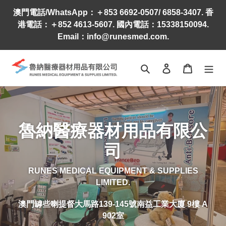
Skip
澳門電話/WhatsApp：＋853 6692-0507​/ 6858-3407. 香
to
港電話：＋852 4613-5607. 國內電話：15338150094.
content
Email：info@runesmed.com.
Search
Log in
Cart
魯納醫療器材用品有限公
司
RUNES MEDICAL EQUIPMENT & SUPPLIES
LIMITED.
澳門罅些喇提督大馬路
139-145
號南益工業大廈
9
樓
A
902
室