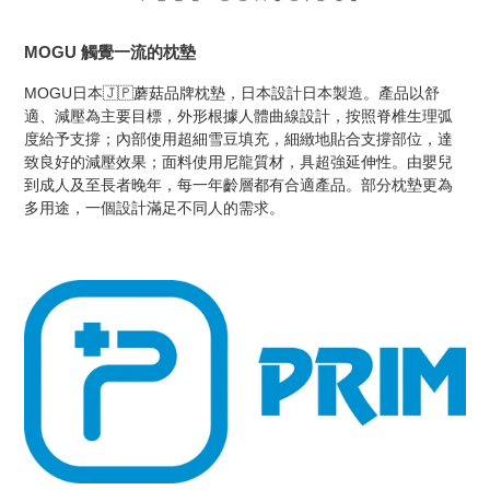
MOGU 觸覺一流的枕墊
MOGU日本🇯🇵​蘑菇品牌枕墊，日本設計日本製造。​產品以舒
適、減壓為主要目標，外形根據人體曲線設計，按照脊椎生理弧
度給予支撐；內部使用超細雪豆填充，細緻地貼合支撐部位，達
致良好的減壓效果；面料使用尼龍質材，具超強延伸性。由嬰兒
到成人及至長者晚年，每一年齡層都有合適產品。部分枕墊更為
多用途，一個設計滿足不同人的需求。