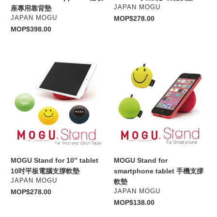
墊
VENDOR
JAPAN MOGU
座專用靠背墊
VENDOR
JAPAN MOGU
Regular
MOP$278.00
price
Regular
MOP$398.00
price
MOGU
MOGU
Stand
Stand
for
for
10”
smartphone
tablet
tablet
10
手
吋
機
平
支
板
撐
電
軟
MOGU Stand for 10” tablet
MOGU Stand for
腦
墊
10吋平板電腦支撐軟墊
smartphone tablet 手機支撐
支
VENDOR
JAPAN MOGU
軟墊
撐
VENDOR
Regular
MOP$278.00
JAPAN MOGU
軟
price
Regular
MOP$138.00
墊
price