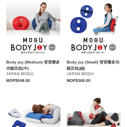
Body
Body
joy
joy
(Medium)
(Small)
背
背
背
背
樂
樂
多
多
功
功
能
能
豆
豆
Body joy (Medium) 背背樂多
Body joy (Small) 背背樂多功
枕
枕
功能豆枕(中)
能豆枕(細)
(中)
(細)
VENDOR
VENDOR
JAPAN MOGU
JAPAN MOGU
Regular
MOP$548.00
Regular
MOP$368.00
price
price
Nap
Premium
pillow
tri
趴
cushion
趴
貴
睡
族