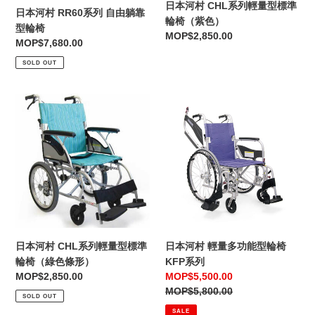
躺
型
日本河村 CHL系列輕量型標準
日本河村 RR60系列 自由躺靠
靠
標
輪椅（紫色）
型輪椅
型
準
Regular
MOP$2,850.00
Regular
MOP$7,680.00
輪
輪
price
price
椅
SOLD OUT
椅
（紫
色）
日
日
本
本
河
河
村
村
CHL
輕
系
量
列
多
輕
功
量
能
型
型
日本河村 CHL系列輕量型標準
日本河村 輕量多功能型輪椅
標
輪
輪椅（綠色條形）
KFP系列
準
椅
Regular
MOP$2,850.00
Sale
MOP$5,500.00
輪
KFP
price
price
Regular
MOP$5,800.00
SOLD OUT
椅
系
price
SALE