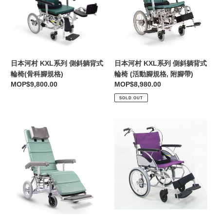
KXL
KXL
系
系
列
列
側
側
斜
斜
躺
躺
日本河村 KXL系列 側斜躺背式
日本河村 KXL系列 側斜躺背式
背
背
輪椅 (活動腳規格, 附腳帶)
輪椅(骨科腳規格)
式
式
Regular
MOP$8,980.00
Regular
MOP$9,800.00
輪
輪
price
price
SOLD OUT
椅
椅
(骨
(活
科
動
日
日
腳
腳
本
本
規
規
河
河
格)
格,
村
村
附
RR60
CHL
腳
系
系
帶)
列
列
自
輕
由
量