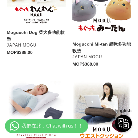
犬
貓
多
咪
功
多
能
功
軟
能
Mogucchi Dog 柴犬多功能軟
墊
軟
墊
墊
Mogucchi Mi-tan 貓咪多功能
VENDOR
JAPAN MOGU
軟墊
Regular
MOP$388.00
VENDOR
JAPAN MOGU
price
Regular
MOP$388.00
price
Shoulder
貴
Float
族
Pillow
級
坐
English
姿
保
持
腰
間