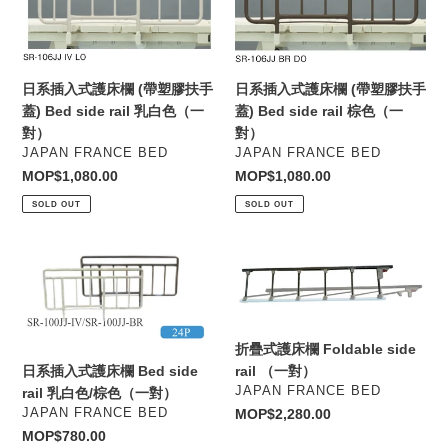
入
入
式
式
護
護
床
床
日系插入式護床欄 (帶塑膠扶手
日系插入式護床欄 (帶塑膠扶手
欄
欄
蓋) Bed side rail 乳白色（一
蓋) Bed side rail 棕色（一
(帶
(帶
對）
對）
塑
塑
VENDOR
VENDOR
JAPAN FRANCE BED
JAPAN FRANCE BED
膠
膠
Regular
MOP$1,080.00
Regular
MOP$1,080.00
扶
扶
price
price
SOLD OUT
SOLD OUT
手
手
蓋)
蓋)
Bed
Bed
日
折
side
side
系
疊
rail
rail
插
式
乳
棕
入
護
白
色
式
床
折疊式護床欄 Foldable side
色
（一
護
欄
日系插入式護床欄 Bed side
rail （一對）
（一
對）
床
Foldable
VENDOR
JAPAN FRANCE BED
rail 乳白色/棕色（一對）
對）
欄
side
VENDOR
JAPAN FRANCE BED
Regular
MOP$2,280.00
Bed
rail
price
Regular
MOP$780.00