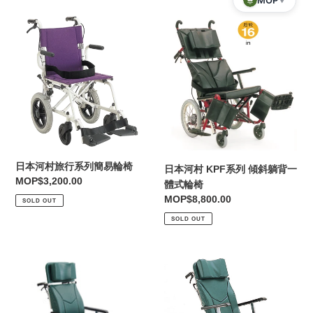
MOP
▼
日
日
本
本
河
河
村
村
旅
KPF
行
系
系
列
列
傾
簡
斜
易
躺
日本河村旅行系列簡易輪椅
日本河村 KPF系列 傾斜躺背一
輪
背
Regular
MOP$3,200.00
體式輪椅
椅
一
price
Regular
MOP$8,800.00
SOLD OUT
體
price
SOLD OUT
式
輪
椅
日
日
本
本
河
河
村
村