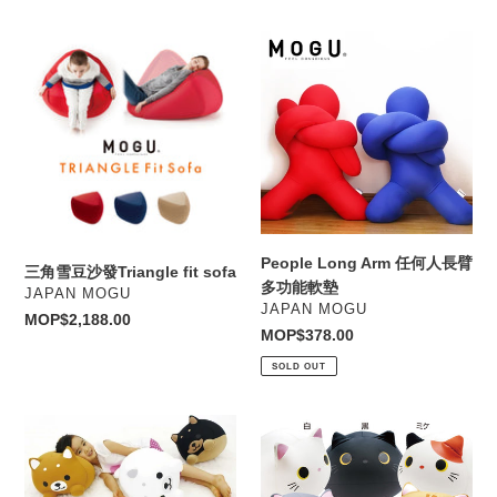
三
People
角
Long
雪
Arm
豆
任
沙
何
發
人
Triangle
長
fit
臂
sofa
多
功
People Long Arm 任何人長臂
三角雪豆沙發Triangle fit sofa
能
多功能軟墊
VENDOR
JAPAN MOGU
軟
VENDOR
JAPAN MOGU
Regular
MOP$2,188.00
墊
Regular
MOP$378.00
price
price
SOLD OUT
Mogucchi
Mogucchi
Dog
Mi-
柴
tan