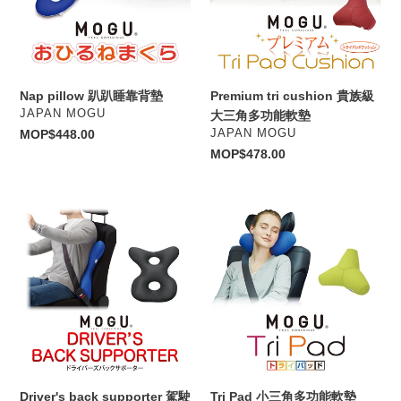
靠
級
背
大
墊
三
角
多
Nap pillow 趴趴睡靠背墊
Premium tri cushion 貴族級
功
VENDOR
JAPAN MOGU
大三角多功能軟墊
能
VENDOR
Regular
MOP$448.00
JAPAN MOGU
軟
price
Regular
MOP$478.00
墊
price
Driver's
Tri
back
Pad
supporter
小
駕
三
駛
角
座
多
專
功
用
能
靠
軟
背
墊
Driver's back supporter 駕駛
Tri Pad 小三角多功能軟墊