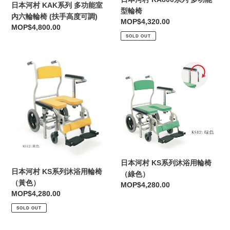
日本河村 KAK系列 多功能室
室
型
型輪椅
內六輪輪椅 (扶手高度可調)
內
輪
Regular
MOP$4,320.00
Regular
MOP$4,800.00
六
椅
price
SOLD OUT
price
輪
輪
日
日
椅
本
本
(扶
河
河
手
村
村
高
KS
KS
度
系
系
可
列
列
調)
沐
沐
浴
浴
日本河村 KS系列沐浴用輪椅
用
用
日本河村 KS系列沐浴用輪椅
（綠色）
輪
輪
（黃色）
Regular
MOP$4,280.00
椅
椅
Regular
MOP$4,280.00
price
（黃
（綠
price
SOLD OUT
色）
色）